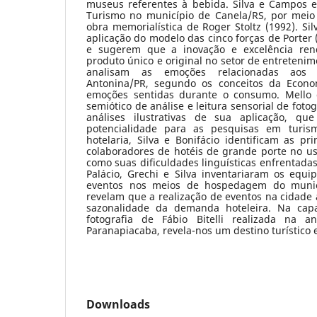
museus referentes à bebida. Silva e Campos 
Turismo no município de Canela/RS, por meio 
obra memorialística de Roger Stoltz (1992). Sil
aplicação do modelo das cinco forças de Porter 
e sugerem que a inovação e excelência r
produto único e original no setor de entreteni
analisam as emoções relacionadas aos at
Antonina/PR, segundo os conceitos da Econo
emoções sentidas durante o consumo. Mello 
semiótico de análise e leitura sensorial de foto
análises ilustrativas de sua aplicação, q
potencialidade para as pesquisas em turis
hotelaria, Silva e Bonifácio identificam as pr
colaboradores de hotéis de grande porte no us
como suas dificuldades linguísticas enfrentadas 
Palácio, Grechi e Silva inventariaram os equ
eventos nos meios de hospedagem do muni
revelam que a realização de eventos na cidade
sazonalidade da demanda hoteleira. Na cap
fotografia de Fábio Bitelli realizada na an
Paranapiacaba, revela-nos um destino turístico 
Downloads