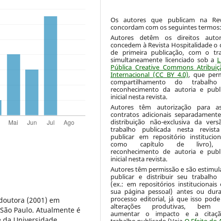
Os autores que publicam na Re
concordam com os seguintes termos
Autores detêm os direitos autor
concedem à Revista Hospitalidade o d
de primeira publicação, com o tr
simultaneamente licenciado sob a
L
Pública Creative Commons Atribuiç
Internacional (CC BY 4.0)
, que per
compartilhamento do trabalh
reconhecimento da autoria e publ
inicial nesta revista.
Autores têm autorização para as
contratos adicionais separadamente
distribuição não-exclusiva da ver
trabalho publicada nesta revista
publicar em repositório institucio
como capítulo de livro),
reconhecimento de autoria e publ
inicial nesta revista.
Autores têm permissão e são estimul
publicar e distribuir seu trabalh
(ex.: em repositórios institucionais
sua página pessoal) antes ou dur
processo editorial, já que isso pode
 doutora (2001) em
alterações produtivas, bem
e São Paulo. Atualmente é
aumentar o impacto e a citaç
e da Universidade
trabalho publicado (Veja
O Efeito do 