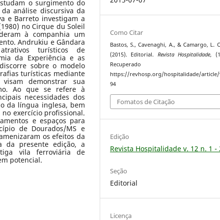
estudam o surgimento do
da análise discursiva da
va e Barreto investigam a
(1980) no Cirque du Soleil
Como Citar
enderam à companhia um
mento. Andrukiu e Gândara
Bastos, S., Cavenaghi, A., & Camargo, L. O
rativos turísticos de
(2015). Editorial.
Revista Hospitalidade
, (
mia da Experiência e as
discorre sobre o modelo
Recuperado 
grafias turísticas mediante
https://revhosp.org/hospitalidade/article
ue visam demonstrar sua
94
mo. Ao que se refere à
incipais necessidades dos
Fomatos de Citação
o da língua inglesa, bem
no exercício profissional.
ipamentos e espaços para
cípio de Dourados/MS e
 amenizaram os efeitos da
Edição
a da presente edição, a
Revista Hospitalidade v. 12 n. 1 -
tiga vila ferroviária de
em potencial.
Seção
Editorial
Licença