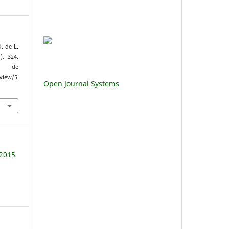
. de L.
1), 324.
de
/view/5
Open Journal Systems
 2015