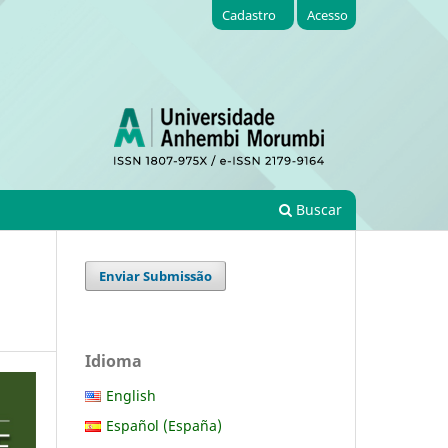
Cadastro
Acesso
Buscar
Enviar Submissão
Idioma
English
Español (España)