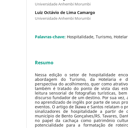
Universidade Anhembi Morumbi
Luiz Octávio de Lima Camargo
Universidade Anhembi Morumbi
Palavras-chave:
Hospitalidade, Turismo, Hotelar
Resumo
Nessa edição o setor de hospitalidade enco
abordagem do Turismo, da Hotelaria e d
perspectiva do acolhimento, quer como atrativo
também é tratado do ponto de vista das estr
leitura sensorial de fotografias turísticas, be
discurso fundador de um destino. Por sua vez, 
no aprendizado de inglês por parte de seus prof
eventos. O artigo de Ikawa e Santos relatam o p
sinalizadores de hospitalidade a partir de 
município de Bento Gonçalves/RS. Tavares, Dan
no papel da cachaça como patrimônio cultu
potencialidade para a formatação de roteiro