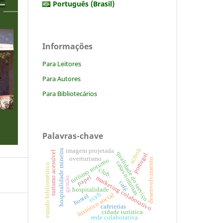
Português (Brasil)
Informações
Para Leitores
Para Autores
Para Bibliotecários
Palavras-chave
airbnb
imagem projetada
hospitalidade mineira
turismo acessível
portugal.
qualidade do serviço
desenvolvimento.
overturismo
turismo noturno
casas noturnas
estudo bibliométrico
club.
papel
marketing colaborativo
gestão
café
hospitalidade
ccvb
histórico social
hostel
cafeterias
cidade turística
rede colaborativa