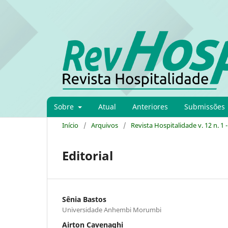
Sobre
Atual
Anteriores
Submissões
Início
/
Arquivos
/
Revista Hospitalidade v. 12 n. 1 
Editorial
Sênia Bastos
Universidade Anhembi Morumbi
Airton Cavenaghi