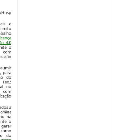
vHosp
:
ais e
ireito
abalho
icença
ão 4.0
mite o
o com
icação
sumir
, para
são do
 (ex.:
nal ou
 com
icação
ados a
o
online
 ou na
ante o
 gerar
 como
ão do
Acesso