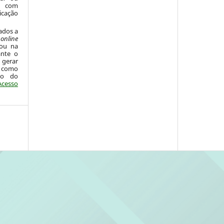
 com
icação
ados a
o
online
 ou na
ante o
 gerar
 como
ão do
Acesso