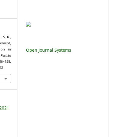
. S. R.,
vement,
Open Journal Systems
ion in
.
Revista
–158.
42
 2021