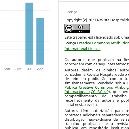
Licença
Copyright (c) 2021 Revista Hospitalid
Este trabalho está licenciado sob um
licença
Creative Commons Attribution
International License
.
Os autores que publicam na Re
concordam com os seguintes termos
Autores detêm os direitos autor
concedem à Revista Hospitalidade o d
de primeira publicação, com o tr
simultaneamente licenciado sob a
L
Pública Creative Commons Atribuiç
Internacional (CC BY 4.0)
, que per
compartilhamento do trabalh
reconhecimento da autoria e publ
inicial nesta revista.
Autores têm autorização para as
contratos adicionais separadamente
distribuição não-exclusiva da ver
trabalho publicada nesta revista
publicar em repositório institucio