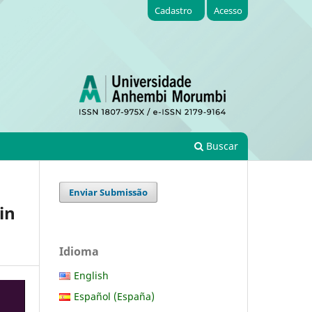
Cadastro
Acesso
Buscar
Enviar Submissão
in
Idioma
English
Español (España)