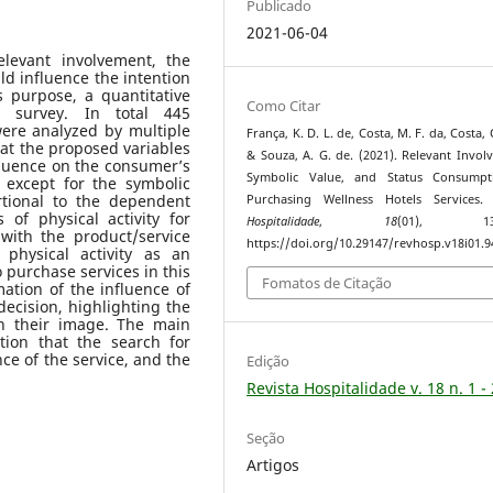
Publicado
2021-06-04
levant involvement, the
d influence the intention
s purpose, a quantitative
Como Citar
 survey. In total 445
ere analyzed by multiple
França, K. D. L. de, Costa, M. F. da, Costa, C
hat the proposed variables
& Souza, A. G. de. (2021). Relevant Invol
fluence on the consumer’s
Symbolic Value, and Status Consumpt
, except for the symbolic
rtional to the dependent
Purchasing Wellness Hotels Services
 of physical activity for
Hospitalidade
,
18
(01), 136
with the product/service
https://doi.org/10.29147/revhosp.v18i01.9
physical activity as an
o purchase services in this
Fomatos de Citação
mation of the influence of
ecision, highlighting the
on their image. The main
ation that the search for
ce of the service, and the
Edição
Revista Hospitalidade v. 18 n. 1 -
Seção
Artigos