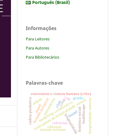
Português (Brasil)
Informações
Para Leitores
Para Autores
Para Bibliotecários
Palavras-chave
convention e visitors bureaux (cvbx)
café
gestão
airbnb
treinamento
cadeia produtiva
turismo acessível
indicadores da hospitalidade virtual.
hospitalidade mineira
ccvb
club.
marketing colaborativo
papel
healthscape
histórico social
hostel
hospitalidade
cafeterias
editorial
turismo noturno