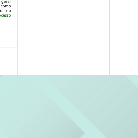
 gerar
 como
ão do
Acesso