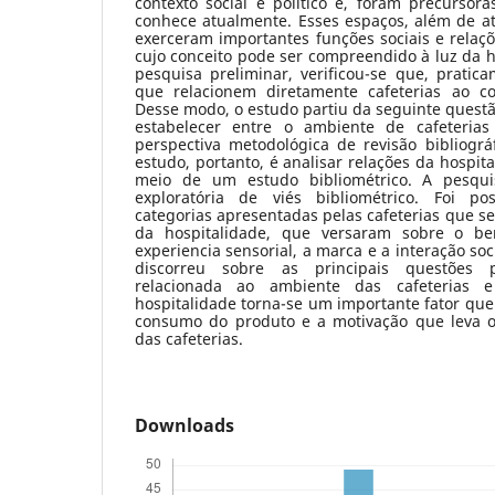
contexto social e político e, foram precursor
conhece atualmente. Esses espaços, além de atr
exerceram importantes funções sociais e relaç
cujo conceito pode ser compreendido à luz da h
pesquisa preliminar, verificou-se que, pratic
que relacionem diretamente cafeterias ao co
Desse modo, o estudo partiu da seguinte questã
estabelecer entre o ambiente de cafeterias
perspectiva metodológica de revisão bibliográ
estudo, portanto, é analisar relações da hospita
meio de um estudo bibliométrico. A pesqui
exploratória de viés bibliométrico. Foi pos
categorias apresentadas pelas cafeterias que se
da hospitalidade, que versaram sobre o be
experiencia sensorial, a marca e a interação so
discorreu sobre as principais questões p
relacionada ao ambiente das cafeterias
hospitalidade torna-se um importante fator que
consumo do produto e a motivação que leva o
das cafeterias.
Downloads