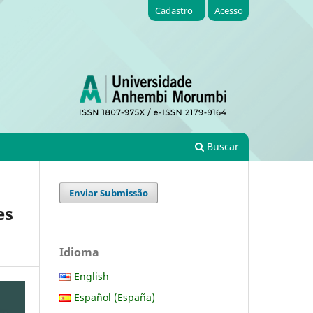
Cadastro
Acesso
Buscar
Enviar Submissão
es
Idioma
English
Español (España)