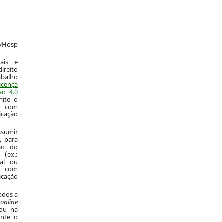
vHosp
:
ais e
ireito
abalho
icença
ão 4.0
mite o
o com
icação
sumir
, para
são do
 (ex.:
nal ou
 com
icação
ados a
o
online
 ou na
ante o