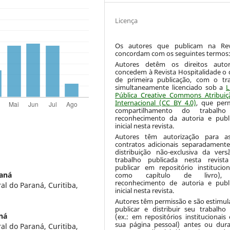
Licença
Os autores que publicam na Re
concordam com os seguintes termos
Autores detêm os direitos autor
concedem à Revista Hospitalidade o d
de primeira publicação, com o tr
simultaneamente licenciado sob a
L
Pública Creative Commons Atribuiç
Internacional (CC BY 4.0)
, que per
compartilhamento do trabalh
reconhecimento da autoria e publ
inicial nesta revista.
Autores têm autorização para as
contratos adicionais separadamente
distribuição não-exclusiva da ver
trabalho publicada nesta revista
publicar em repositório institucio
raná
como capítulo de livro),
reconhecimento de autoria e publ
l do Paraná, Curitiba,
inicial nesta revista.
Autores têm permissão e são estimul
publicar e distribuir seu trabalh
ná
(ex.: em repositórios institucionais
sua página pessoal) antes ou dur
l do Paraná, Curitiba,