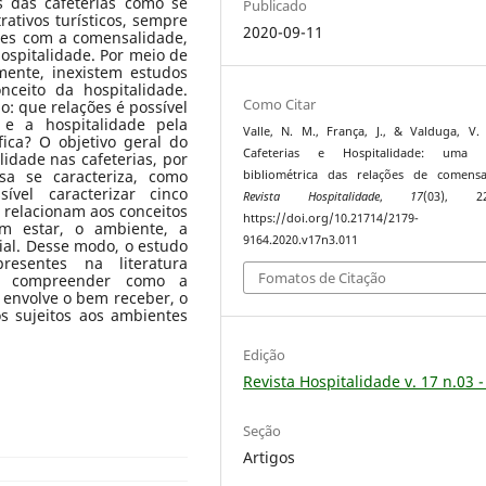
as das cafeterias como se
Publicado
ativos turísticos, sempre
2020-09-11
ões com a comensalidade,
ospitalidade. Por meio de
amente, inexistem estudos
nceito da hospitalidade.
Como Citar
o:
que relações é possível
 e a hospitalidade pela
Valle, N. M., França, J., & Valduga, V. 
fica? O objetivo geral do
Cafeterias e Hospitalidade: uma a
lidade nas cafeterias, por
sa se caracteriza, como
bibliométrica das relações de comensa
sível caracterizar cinco
Revista Hospitalidade
,
17
(03), 22
 relacionam aos conceitos
https://doi.org/10.21714/2179-
m estar, o ambiente, a
9164.2020.v17n3.011
cial. Desse modo, o estudo
resentes na literatura
Fomatos de Citação
 e compreender como a
 envolve o bem receber, o
s sujeitos aos ambientes
Edição
Revista Hospitalidade v. 17 n.03 
Seção
Artigos