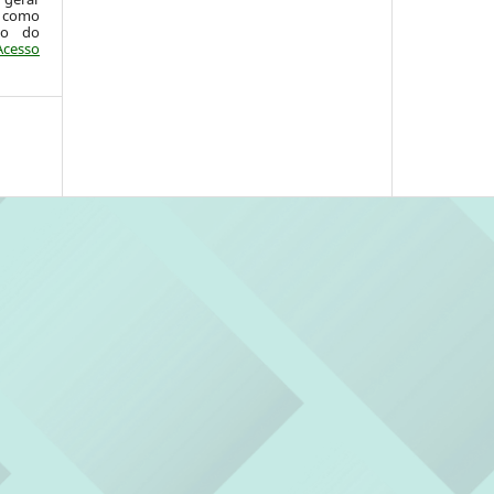
 como
ão do
Acesso