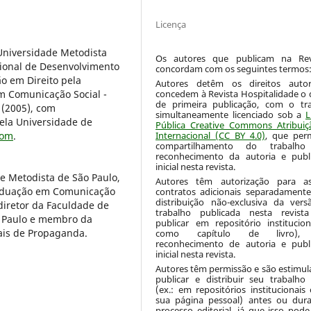
Licença
Universidade Metodista
Os autores que publicam na Re
cional de Desenvolvimento
concordam com os seguintes termos
ão em Direito pela
Autores detêm os direitos autor
concedem à Revista Hospitalidade o d
m Comunicação Social -
de primeira publicação, com o tr
 (2005), com
simultaneamente licenciado sob a
L
ela Universidade de
Pública Creative Commons Atribuiç
Internacional (CC BY 4.0)
, que per
com
.
compartilhamento do trabalh
reconhecimento da autoria e publ
inicial nesta revista.
e Metodista de São Paulo,
Autores têm autorização para as
raduação em Comunicação
contratos adicionais separadamente
distribuição não-exclusiva da ver
diretor da Faculdade de
trabalho publicada nesta revista
 Paulo e membro da
publicar em repositório institucio
nais de Propaganda.
como capítulo de livro),
reconhecimento de autoria e publ
inicial nesta revista.
Autores têm permissão e são estimul
publicar e distribuir seu trabalh
(ex.: em repositórios institucionais
sua página pessoal) antes ou dur
processo editorial, já que isso pode