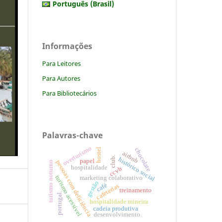
Português (Brasil)
Informações
Para Leitores
Para Autores
Para Bibliotecários
Palavras-chave
overturismo
hostel
chocolate
airbnb
club.
histórico social
papel
pessoas com deficiência
turismo noturno
hospitalidade
ccvb
turismo acessível
marketing colaborativo
gestão
café
cafeterias
treinamento
portugal.
hospitalidade mineira
cadeia produtiva
desenvolvimento.