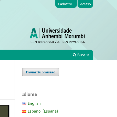
Cadastro
Acesso
Buscar
Enviar Submissão
Idioma
English
Español (España)