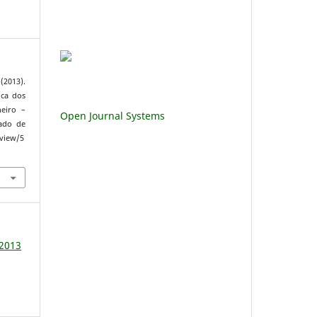
(2013).
ica dos
eiro –
Open Journal Systems
rado de
/view/5
 2013