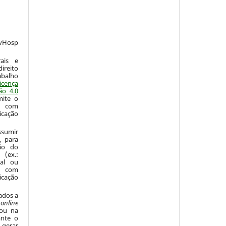
vHosp
:
ais e
ireito
abalho
icença
ão 4.0
mite o
o com
icação
sumir
, para
são do
 (ex.:
nal ou
 com
icação
ados a
o
online
 ou na
ante o
 gerar