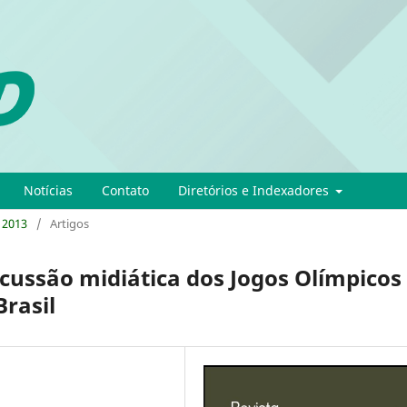
Notícias
Contato
Diretórios e Indexadores
- 2013
/
Artigos
rcussão midiática dos Jogos Olímpicos
Brasil