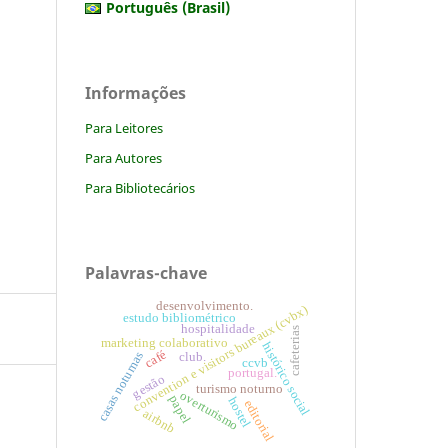
Português (Brasil)
Informações
Para Leitores
Para Autores
Para Bibliotecários
Palavras-chave
desenvolvimento.
convention e visitors bureaux (cvbx)
estudo bibliométrico
hospitalidade
cafeterias
marketing colaborativo
histórico social
café
casas noturnas
club.
ccvb
portugal.
gestão
turismo noturno
overturismo
papel
hostel
editorial
airbnb