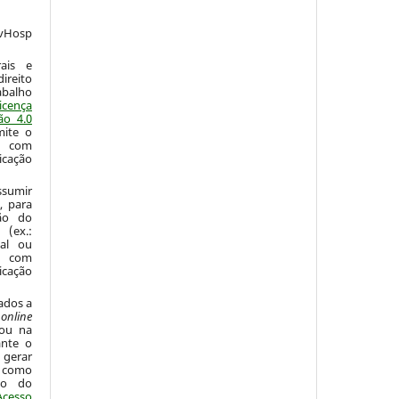
vHosp
:
ais e
ireito
abalho
icença
ão 4.0
mite o
o com
icação
sumir
, para
são do
 (ex.:
nal ou
 com
icação
ados a
o
online
 ou na
ante o
 gerar
 como
ão do
Acesso