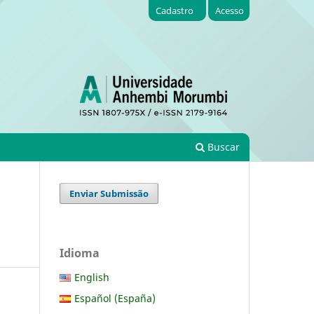
Cadastro
Acesso
Buscar
Enviar Submissão
Idioma
English
Español (España)