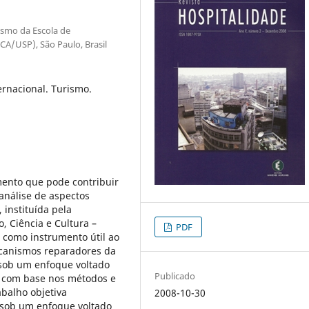
smo da Escola de
CA/USP), São Paulo, Brasil
ernacional. Turismo.
mento que pode contribuir
análise de aspectos
instituída pela
 Ciência e Cultura –
PDF
 como instrumento útil ao
canismos reparadores da
 sob um enfoque voltado
Publicado
e com base nos métodos e
abalho objetiva
2008-10-30
 sob um enfoque voltado