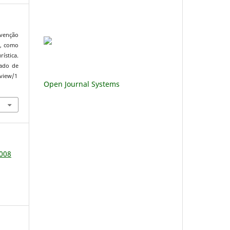
nvenção
l, como
ística.
rado de
/view/1
Open Journal Systems
2008