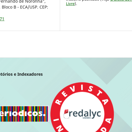
 Fernando de Noronha",
Livre
).
, Bloco B - ECA/USP. CEP:
371
etórios e Indexadores