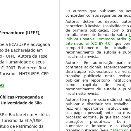
Os autores que publicam na Re
concordam com os seguintes termos
Autores detêm os direitos autor
concedem à Revista Hospitalidade o d
de primeira publicação, com o tr
 Pernambuco (UFPE),
simultaneamente licenciado sob a
L
Pública Creative Commons Atribuiç
Internacional (CC BY 4.0)
, que per
 pela ECA/USP e advogada
compartilhamento do trabalh
rso de Bacharelado em
reconhecimento da autoria e publ
 - UFPE. Autora da Tese
inicial nesta revista.
o da Humanidade e seus
Autores têm autorização para as
contratos adicionais separadamente
a", 2007. Endereço: Rua
distribuição não-exclusiva da ver
e Turismo - NHT/UFPE. CEP
trabalho publicada nesta revista
publicar em repositório institucio
como capítulo de livro),
193
reconhecimento de autoria e publ
inicial nesta revista.
úblicas Propaganda e
Autores têm permissão e são estimul
 Universidade de São
publicar e distribuir seu trabalh
(ex.: em repositórios institucionais
sua página pessoal) antes ou dur
P e Bacharel em História
processo editorial, já que isso pode
m Turismo da ECA/USP.
alterações produtivas, bem
aumentar o impacto e a citaç
ítulo de Patrimônio da
trabalho publicado (Veja
O Efeito do 