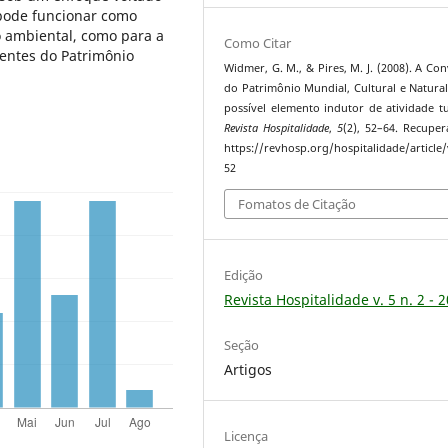
 pode funcionar como
o ambiental, como para a
Como Citar
nentes do Patrimônio
Widmer, G. M., & Pires, M. J. (2008). A Co
do Patrimônio Mundial, Cultural e Natura
possível elemento indutor de atividade tur
Revista Hospitalidade
,
5
(2), 52–64. Recupe
https://revhosp.org/hospitalidade/article
52
Fomatos de Citação
Edição
Revista Hospitalidade v. 5 n. 2 - 
Seção
Artigos
Licença