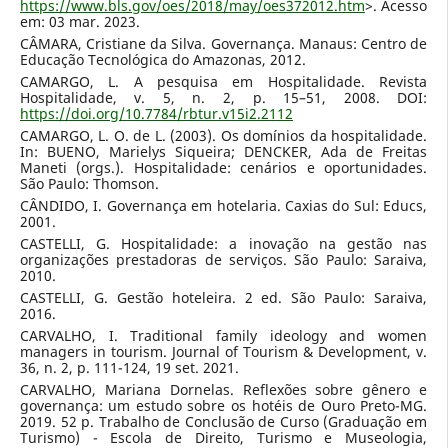
https://www.bls.gov/oes/2018/may/oes372012.htm
>. Acesso
em: 03 mar. 2023.
CÂMARA, Cristiane da Silva. Governança. Manaus: Centro de
Educação Tecnológica do Amazonas, 2012.
CAMARGO, L. A pesquisa em Hospitalidade. Revista
Hospitalidade, v. 5, n. 2, p. 15–51, 2008. DOI:
https://doi.org/10.7784/rbtur.v15i2.2112
CAMARGO, L. O. de L. (2003). Os domínios da hospitalidade.
In: BUENO, Marielys Siqueira; DENCKER, Ada de Freitas
Maneti (orgs.). Hospitalidade: cenários e oportunidades.
São Paulo: Thomson.
CÂNDIDO, I. Governança em hotelaria. Caxias do Sul: Educs,
2001.
CASTELLI, G. Hospitalidade: a inovação na gestão nas
organizações prestadoras de serviços. São Paulo: Saraiva,
2010.
CASTELLI, G. Gestão hoteleira. 2 ed. São Paulo: Saraiva,
2016.
CARVALHO, I. Traditional family ideology and women
managers in tourism. Journal of Tourism & Development, v.
36, n. 2, p. 111-124, 19 set. 2021.
CARVALHO, Mariana Dornelas. Reflexões sobre gênero e
governança: um estudo sobre os hotéis de Ouro Preto-MG.
2019. 52 p. Trabalho de Conclusão de Curso (Graduação em
Turismo) - Escola de Direito, Turismo e Museologia,