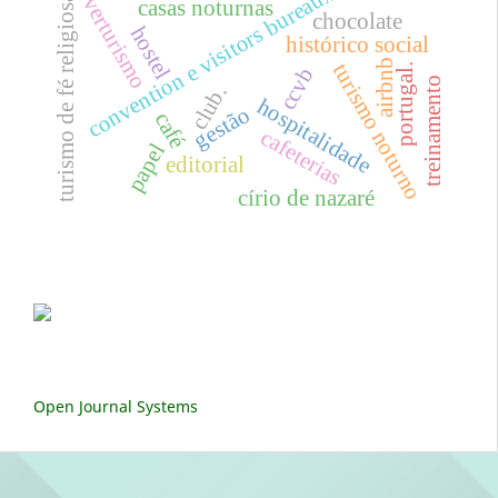
convention e visitors bureaux (cvbx)
overturismo
turismo de fé religiosa
casas noturnas
chocolate
hostel
histórico social
airbnb
turismo noturno
portugal.
ccvb
treinamento
club.
hospitalidade
gestão
café
cafeterias
papel
editorial
círio de nazaré
Open Journal Systems