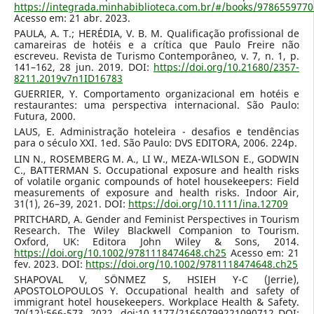
https://integrada.minhabiblioteca.com.br/#/books/9786559770
Acesso em: 21 abr. 2023.
PAULA, A. T.; HERÉDIA, V. B. M. Qualificação profissional de
camareiras de hotéis e a crítica que Paulo Freire não
escreveu. Revista de Turismo Contemporâneo, v. 7, n. 1, p.
141–162, 28 jun. 2019. DOI:
https://doi.org/10.21680/2357-
8211.2019v7n1ID16783
GUERRIER, Y. Comportamento organizacional em hotéis e
restaurantes: uma perspectiva internacional. São Paulo:
Futura, 2000.
LAUS, E. Administração hoteleira - desafios e tendências
para o século XXI. 1ed. São Paulo: DVS EDITORA, 2006. 224p.
LIN N., ROSEMBERG M. A., LI W., MEZA-WILSON E., GODWIN
C., BATTERMAN S. Occupational exposure and health risks
of volatile organic compounds of hotel housekeepers: Field
measurements of exposure and health risks. Indoor Air,
31(1), 26–39, 2021. DOI:
https://doi.org/10.1111/ina.12709
PRITCHARD, A. Gender and Feminist Perspectives in Tourism
Research. The Wiley Blackwell Companion to Tourism.
Oxford, UK: Editora John Wiley & Sons, 2014.
https://doi.org/10.1002/9781118474648.ch25
Acesso em: 21
fev. 2023. DOI:
https://doi.org/10.1002/9781118474648.ch25
SHAPOVAL V, SÖNMEZ S, HSIEH Y-C (Jerrie),
APOSTOLOPOULOS Y. Occupational health and safety of
immigrant hotel housekeepers. Workplace Health & Safety.
70(12):566-573, 2022. doi:10.1177/21650799221090712 DOI: