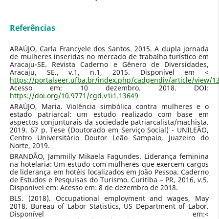
Referências
ARAÚJO, Carla Francyele dos Santos. 2015. A dupla jornada
de mulheres inseridas no mercado de trabalho turístico em
Aracaju-SE. Revista Caderno e Gênero de Diversidades,
Aracaju, SE., v.1, n.1, 2015. Disponível em <
https://portalseer.ufba.br/index.php/cadgendiv/article/view/
Acesso em: 10 dezembro. 2018. DOI:
https://doi.org/10.9771/cgd.v1i1.13649
ARAÚJO, Maria. Violência simbólica contra mulheres e o
estado patriarcal: um estudo realizado com base em
aspectos conjunturais da sociedade patriarcalista/machista.
2019. 67 p. Tese (Doutorado em Serviço Social) - UNILEÃO,
Centro Universitário Doutor Leão Sampaio, Juazeiro do
Norte, 2019.
BRANDÃO, Jammilly Mikaela Fagundes. Liderança feminina
na hotelaria: Um estudo com mulheres que exercem cargos
de liderança em hotéis localizados em João Pessoa. Caderno
de Estudos e Pesquisas do Turismo. Curitiba – PR, 2016, v.5.
Disponível em: Acesso em: 8 de dezembro de 2018.
BLS. (2018). Occupational employment and wages, May
2018. Bureau of Labor Statistics, US Department of Labor.
Disponível em:<