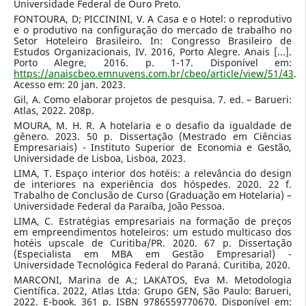
Universidade Federal de Ouro Preto.
FONTOURA, D; PICCININI, V. A Casa e o Hotel: o reprodutivo
e o produtivo na configuração do mercado de trabalho no
Setor Hoteleiro Brasileiro. In: Congresso Brasileiro de
Estudos Organizacionais, IV. 2016, Porto Alegre. Anais [...].
Porto Alegre, 2016. p. 1-17. Disponível em:
https://anaiscbeo.emnuvens.com.br/cbeo/article/view/51/43
.
Acesso em: 20 jan. 2023.
Gil, A. Como elaborar projetos de pesquisa. 7. ed. – Barueri:
Atlas, 2022. 208p.
MOURA, M. H. R. A hotelaria e o desafio da igualdade de
gênero. 2023. 50 p. Dissertação (Mestrado em Ciências
Empresariais) - Instituto Superior de Economia e Gestão,
Universidade de Lisboa, Lisboa, 2023.
LIMA, T. Espaço interior dos hotéis: a relevância do design
de interiores na experiência dos hóspedes. 2020. 22 f.
Trabalho de Conclusão de Curso (Graduação em Hotelaria) –
Universidade Federal da Paraíba, João Pessoa.
LIMA, C. Estratégias empresariais na formação de preços
em empreendimentos hoteleiros: um estudo multicaso dos
hotéis upscale de Curitiba/PR. 2020. 67 p. Dissertação
(Especialista em MBA em Gestão Empresarial) -
Universidade Tecnológica Federal do Paraná. Curitiba, 2020.
MARCONI, Marina de A.; LAKATOS, Eva M. Metodologia
Científica. 2022, Atlas Ltda: Grupo GEN, São Paulo: Barueri,
2022. E-book. 361 p. ISBN 9786559770670. Disponível em: