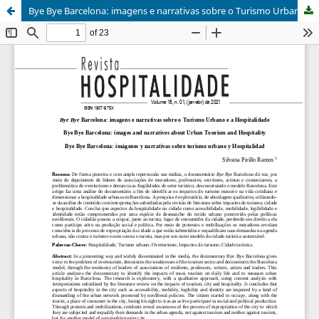
Bye Bye Barcelona: imagens e narrativas sobre o Turismo Urbano e a Hospitalidade