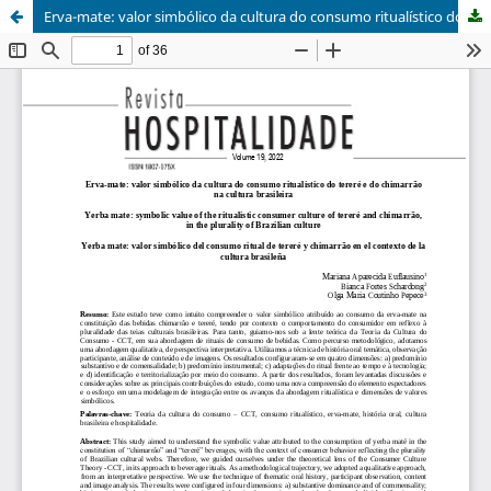
Erva-mate: valor simbólico da cultura do consumo ritualístico do tereré e chimarrãono contexto da cultura brasileira